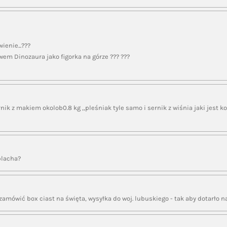
ienie...???
wem Dinozaura jako figorka na górze ??? ???
ik z makiem okolob0.8 kg ,,pleśniak tyle samo i sernik z wiśnia jaki jest ko
 blacha?
amówić box ciast na święta, wysyłka do woj. lubuskiego - tak aby dotarło na