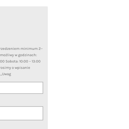
przedzeniem minimum 2–
 możliwy w godzinach:
7:00 Sobota: 10:00 – 13:00
Prosimy o wpisanie
u „Uwag