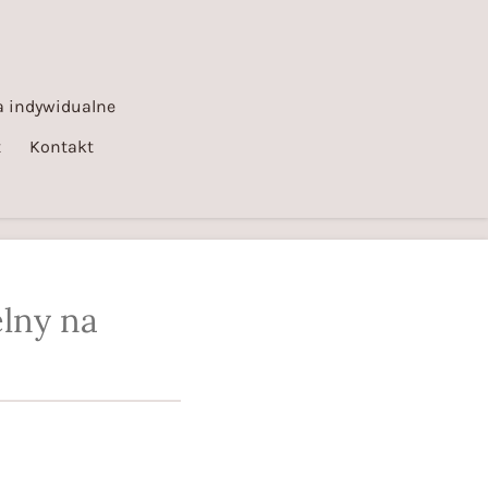
 indywidualne
t
Kontakt
lny na