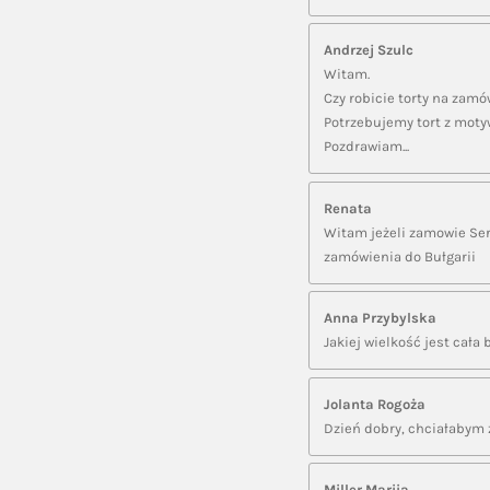
Andrzej Szulc
Witam.
Czy robicie torty na zamów
Potrzebujemy tort z moty
Pozdrawiam...
Renata
Witam jeżeli zamowie Sern
zamówienia do Bułgarii
Anna Przybylska
Jakiej wielkość jest cała
Jolanta Rogoża
Dzień dobry, chciałabym z
Miller Mariia