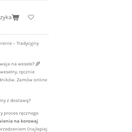
szyka
enie – Tradycyjny
waja na wesele? 🌾
weselny, ręcznie
adników. Zamów online
lny z dostawą?
y proces ręcznego
ienia na korowaj
rzedzeniem (najlepiej