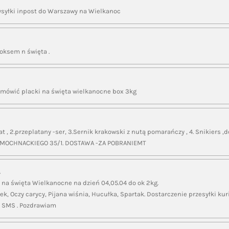
ysyłki inpost do Warszawy na Wielkanoc
oksem n święta .
amówić placki na święta wielkanocne box 3kg
t , 2.przeplatany -ser, 3.Sernik krakowski z nutą pomarańczy , 4. Snikiers ,
. MOCHNACKIEGO 35/1. DOSTAWA -ZA POBRANIEMT
A
 na święta Wielkanocne na dzień 04,05.04 do ok 2kg.
ek, Oczy carycy, Pijana wiśnia, Hucułka, Spartak. Dostarczenie przesyłki kuri
 SMS . Pozdrawiam