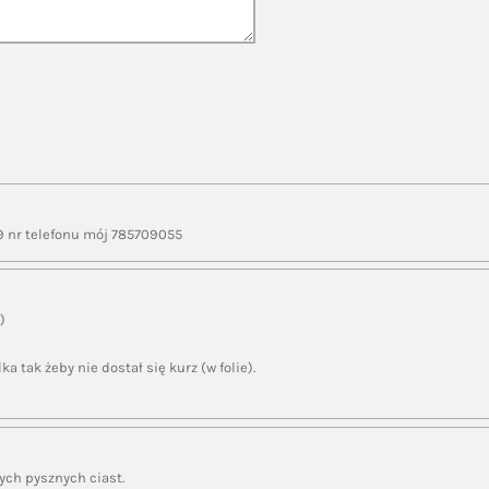
9 nr telefonu mój 785709055
)
a tak żeby nie dostał się kurz (w folie).
ch pysznych ciast.