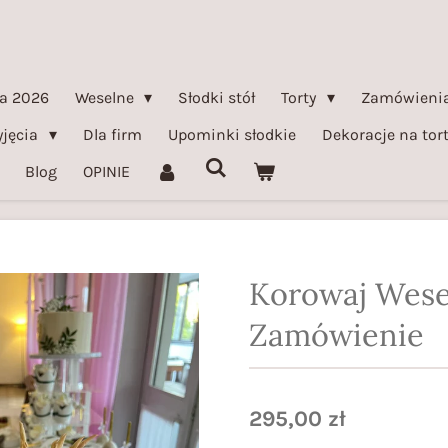
a 2026
Weselne
Słodki stół
Torty
Zamówienia
yjęcia
Dla firm
Upominki słodkie
Dekoracje na tor
Blog
OPINIE
Korowaj Wese
Zamówienie
295,00 zł