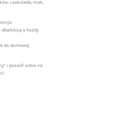
ków: czekolada, mak,
tencja
 dbałością o każdy
ub do domowej
ny” i pozwól sobie na
ci!