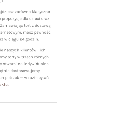
ji.
ajdziesz zarówno klasyczne
ne propozycje dla dzieci oraz
. Zamawiając tort z dostawą
nternetowym, masz pewność,
już w ciągu 24 godzin.
 naszych klientów i ich
jemy torty w trzech różnych
y otwarci na indywidualne
hętnie dostosowujemy
h potrzeb — w razie pytań
aktu.