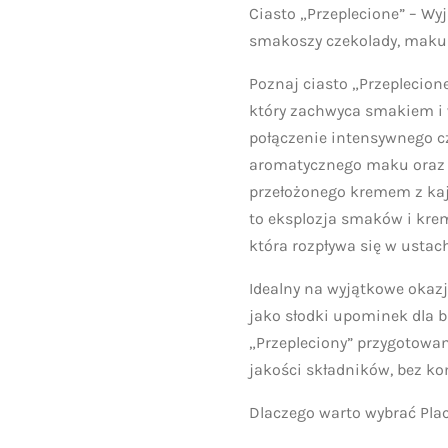
Ciasto „Przeplecione” – Wy
smakoszy czekolady, maku 
Poznaj ciasto „Przeplecione
który zachwyca smakiem i 
połączenie intensywnego 
aromatycznego maku oraz d
przełożonego kremem z ka
to eksplozja smaków i kre
która rozpływa się w ustach
Idealny na wyjątkowe okazj
jako słodki upominek dla bl
„Przepleciony” przygotowan
jakości składników, bez 
Dlaczego warto wybrać Plac