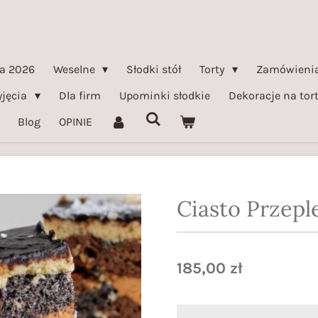
a 2026
Weselne
Słodki stół
Torty
Zamówienia
yjęcia
Dla firm
Upominki słodkie
Dekoracje na tor
Blog
OPINIE
Ciasto Przepl
185,00 zł