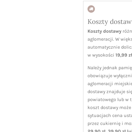
Koszty dostaw
Koszty dostawy
różn
aglomeracji. W więk
automatycznie dolic
w wysokości
19,99 z
Należy jednak pamię
obowiązuje wyłączni
aglomeracji miejskie
dostawy znajduje się
powiatowego lub w 
koszt dostawy może 
sytuacjach cena ust
przez cukiernię i m
29,90 zł, 39,90 zł l