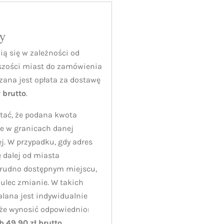
y
ią się w zależności od
szości miast do zamówienia
zana jest opłata za dostawę
ł brutto
.
tać, że podana kwota
e w granicach danej
j. W przypadku, gdy adres
 dalej od miasta
trudno dostępnym miejscu,
ulec zmianie. W takich
alana jest indywidualnie
oże wynosić odpowiednio:
ub 49,90 zł brutto
.