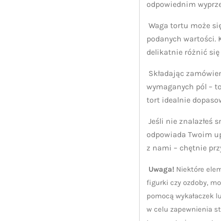
odpowiednim wyprz
Waga tortu może się
podanych wartości.
delikatnie różnić się
Składając zamówieni
wymaganych pól – t
tort idealnie dopaso
Jeśli nie znalazłeś 
odpowiada Twoim up
z nami – chętnie pr
Uwaga!
Niektóre elem
figurki czy ozdoby, m
pomocą wykałaczek lu
w celu zapewnienia st