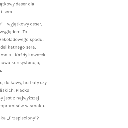
jątkowy deser dla
i sera
” – wyjątkowy deser,
wyglądem. To
czekoladowego spodu,
elikatnego sera,
jmaku. Każdy kawałek
mowa konsystencja,
.
e, do kawy, herbaty czy
iskich. Placka
y jest z najwyższej
kompromisów w smaku.
ka „Przepleciony”?