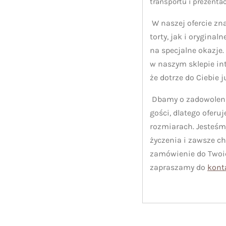
transportu i prezentac
W naszej ofercie zn
torty, jak i oryginal
na specjalne okazje
w naszym sklepie i
że dotrze do Ciebie 
Dbamy o zadowolenie
gości, dlatego oferu
rozmiarach. Jesteśm
życzenia i zawsze c
zamówienie do Twoic
zapraszamy do
kont