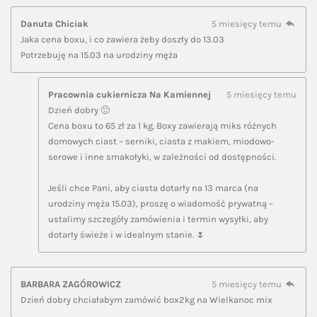
Danuta Chiciak
5 miesięcy temu
Jaka cena boxu, i co zawiera żeby doszły do 13.03
Potrzebuję na 15.03 na urodziny męża
Pracownia cukiernicza Na Kamiennej
5 miesięcy temu
Dzień dobry 🙂
Cena boxu to 65 zł za 1 kg. Boxy zawierają miks różnych
domowych ciast – serniki, ciasta z makiem, miodowo-
serowe i inne smakołyki, w zależności od dostępności.
Jeśli chce Pani, aby ciasta dotarły na 13 marca (na
urodziny męża 15.03), proszę o wiadomość prywatną –
ustalimy szczegóły zamówienia i termin wysyłki, aby
dotarły świeże i w idealnym stanie. 🌷
BARBARA ZAGÓROWICZ
5 miesięcy temu
Dzień dobry chciałabym zamówić box2kg na Wielkanoc mix