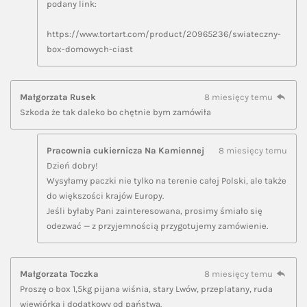
podany link:
https://www.tortart.com/product/20965236/swiateczny-
box-domowych-ciast
Małgorzata Rusek
8 miesięcy temu
Szkoda że tak daleko bo chętnie bym zamówiła
Pracownia cukiernicza Na Kamiennej
8 miesięcy temu
Dzień dobry!
Wysyłamy paczki nie tylko na terenie całej Polski, ale także
do większości krajów Europy.
Jeśli byłaby Pani zainteresowana, prosimy śmiało się
odezwać — z przyjemnością przygotujemy zamówienie.
Małgorzata Toczka
8 miesięcy temu
Proszę o box 1,5kg pijana wiśnia, stary Lwów, przeplatany, ruda
wiewiórka i dodatkowy od państwa.