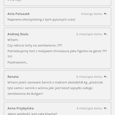
Ania Paluszek
miesiąc temu
Napewno skorzystamg z tych pysznych ciast.
Andrzej Szulc
2 miesiące temu
Witam.
Czy robicie torty na zamówienie...???
Potrzebujemy tort z motywem Dinozaura jako figorka na górze ???
???
Pozdrawiam...
Renata
2 miesiące temu
Witam jeżeli zamowie Sernik z makiem okolob0.8 kg ,,pleśniak
tyle samo i sernik z wiśnia jaki jest koszt wysyłki całego
zamówienia do Bułgarii
Anna Przybylska
4 miesiące temu
Jakiej wielkość jest cała blacha?