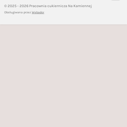
© 2025 - 2026 Pracownia cukiernicza Na Kamiennej
Obsługiwana przez
Webador