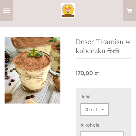
Przejdź
do
głównej
treści
Deser Tiramisu w
kubeczku ☕🍰
170,00 zł
Ilość
Alkohole