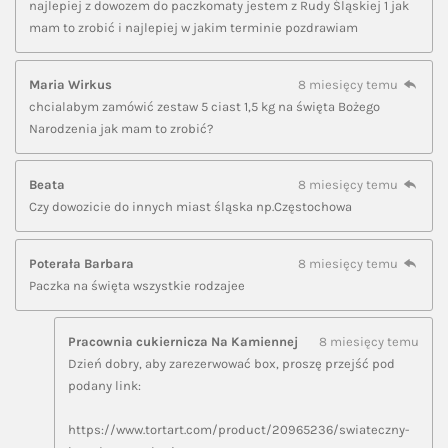
najlepiej z dowozem do paczkomaty jestem z Rudy Śląskiej 1 jak
mam to zrobić i najlepiej w jakim terminie pozdrawiam
Maria Wirkus
8 miesięcy temu
chcialabym zamówić zestaw 5 ciast 1,5 kg na święta Bożego
Narodzenia jak mam to zrobić?
Beata
8 miesięcy temu
Czy dowozicie do innych miast śląska np.Częstochowa
Poterała Barbara
8 miesięcy temu
Paczka na święta wszystkie rodzajee
Pracownia cukiernicza Na Kamiennej
8 miesięcy temu
Dzień dobry, aby zarezerwować box, proszę przejść pod
podany link:
https://www.tortart.com/product/20965236/swiateczny-