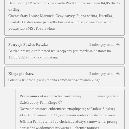
Dzień dobry! Proszę o box na święta Wielkanocne na dzień 04,05.04 do
ok 2kg.
Ciasta: Stary Lwów, Mazurek, Oczy carycy, Pijana wiśnia, Hucułka,
Spartak. Dostarczenie przesyłki kurierskie. Proszę o wiadomość na
pocztę lub SMS . Pozdrawiam
Patrycja Pawlus-Ryszka
5 miesięcy temu
Bardzo proszę o info przed realizacją czy jest możliwa dostawa na
13/03/2026 i mix jaki podałam.
Kinga piochacz
5 miesięcy temu
Gdzie w Rudzie śląskiej można zamówićpozdrawiam kinga
Pracownia cukiernicza Na Kamiennej
5 miesięcy temu
Dzień dobry Pani Kingo 🙂
Nasza pracownica cukiernicza znajduje się w Rudzie Śląskiej
41-707 ul. Kamienna 31 , zapraszam serdecznie do zamówień.
Jeśli ma Pani pytania lub chciałaby złożyć zamówienie, proszę
napisać w wiadomości prywatnej – chętnie pomogę.