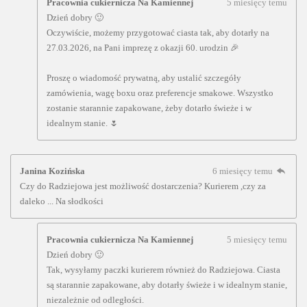
Pracownia cukiernicza Na Kamiennej
5 miesięcy temu
Dzień dobry 🙂
Oczywiście, możemy przygotować ciasta tak, aby dotarły na
27.03.2026, na Pani imprezę z okazji 60. urodzin 🎉
Proszę o wiadomość prywatną, aby ustalić szczegóły
zamówienia, wagę boxu oraz preferencje smakowe. Wszystko
zostanie starannie zapakowane, żeby dotarło świeże i w
idealnym stanie. 🌷
Janina Kozińska
6 miesięcy temu
Czy do Radziejowa jest możliwość dostarczenia? Kurierem ,czy za
daleko ... Na słodkości
Pracownia cukiernicza Na Kamiennej
5 miesięcy temu
Dzień dobry 🙂
Tak, wysyłamy paczki kurierem również do Radziejowa. Ciasta
są starannie zapakowane, aby dotarły świeże i w idealnym stanie,
niezależnie od odległości.