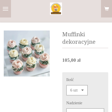
Przejdź
do
głównej
treści
Muffinki
dekoracyjne
105,00 zł
Ilość
Nadzienie