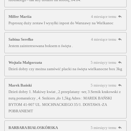
Miller Mariia
4 miesiące temu
Poproszę duży zestaw I wysyłki inpost do Warszawy na Wielkanoc
Sabina Serefko
4 miesiące temu
Jestem zainteresowana boksem n święta .
Wojtala Małgorzata
5 miesięcy temu
Dzień dobry czy można zamówić placki na święta wielkanocne box 3kg
Marek Bański
5 miesięcy temu
Dzień dobry 1. Makiwy kwiat , 2.przeplatany -ser, 3.Sernik krakowski z
nutą pomarańczy , 4. Snikiers ,do 1,5kg Adres : MAREK BAŃSKI
BYTOM 41-907 UL. MOCHNACKIEGO 35/1. DOSTAWA -ZA
POBRANIEMT
BARBARA BIAŁOSKÓRSKA
5 miesięcy temu