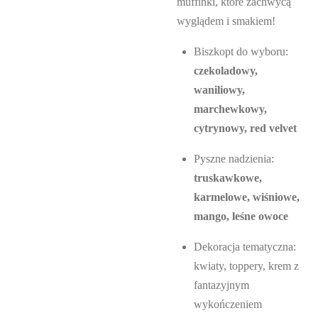
muffinki, które zachwycą
wyglądem i smakiem!
Biszkopt do wyboru:
czekoladowy,
waniliowy,
marchewkowy,
cytrynowy, red velvet
Pyszne nadzienia:
truskawkowe,
karmelowe, wiśniowe,
mango, leśne owoce
Dekoracja tematyczna:
kwiaty, toppery, krem z
fantazyjnym
wykończeniem