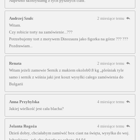
Napewno skorzystamg z tych pysznych ciast.
Andrzej Szulc
2 miesiące temu
Witam.
Czy robicie torty na zamówienie...???
Potrzebujemy tort z motywem Dinozaura jako figorka na górze ??? ???
Pozdrawiam...
Renata
2 miesiące temu
Witam jeżeli zamowie Sernik z makiem okolob0.8 kg ,,pleśniak tyle
samo i sernik z wiśnia jaki jest koszt wysyłki całego zamówienia do
Bułgarii
Anna Przybylska
4 miesiące temu
Jakiej wielkość jest cała blacha?
Jolanta Rogoża
4 miesiące temu
Dzień dobry, chciałabym zamówić box ciast na święta, wysyłka do woj.
lubuskiego - tak aby dotarło na sobotę, 04.04.