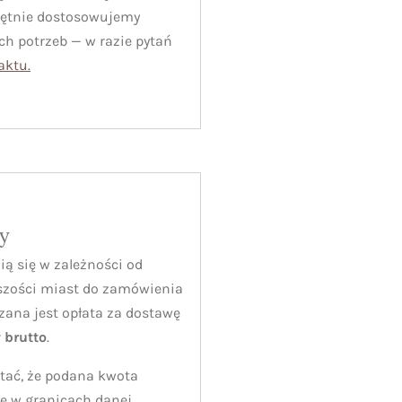
hętnie dostosowujemy
h potrzeb — w razie pytań
aktu.
y
ią się w zależności od
szości miast do zamówienia
zana jest opłata za dostawę
ł brutto
.
tać, że podana kwota
e w granicach danej