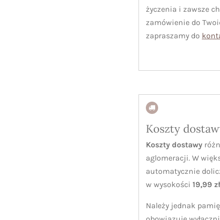
życzenia i zawsze c
zamówienie do Twoic
zapraszamy do
kont
Koszty dostaw
Koszty dostawy
różn
aglomeracji. W więk
automatycznie dolic
w wysokości
19,99 z
Należy jednak pamię
obowiązuje wyłączni