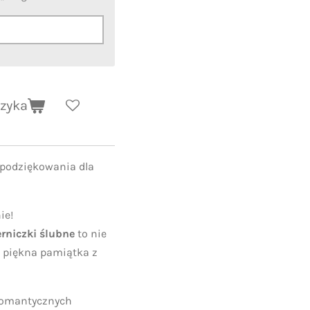
szyka
e podziękowania dla
ie!
rniczki ślubne
to nie
 i piękna pamiątka z
romantycznych