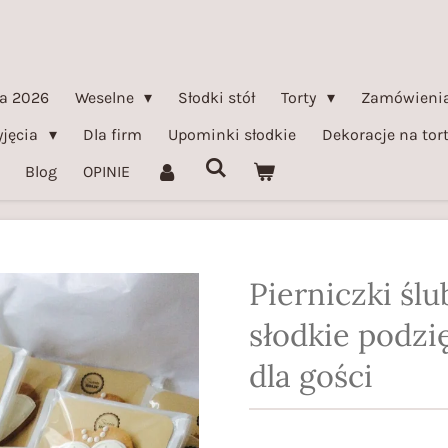
a 2026
Weselne
Słodki stół
Torty
Zamówienia
yjęcia
Dla firm
Upominki słodkie
Dekoracje na tor
Blog
OPINIE
Pierniczki śl
słodkie podz
dla gości