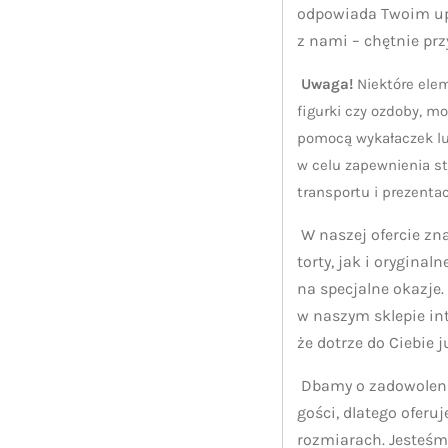
odpowiada Twoim up
z nami – chętnie pr
Uwaga!
Niektóre elem
figurki czy ozdoby, m
pomocą wykałaczek lu
w celu zapewnienia st
transportu i prezentac
W naszej ofercie zn
torty, jak i oryginal
na specjalne okazje
w naszym sklepie i
że dotrze do Ciebie 
Dbamy o zadowolenie
gości, dlatego oferu
rozmiarach. Jesteśm