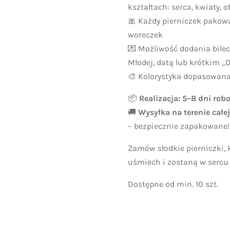
kształtach: serca, kwiaty, o
🎀 Każdy pierniczek pakow
woreczek
💌 Możliwość dodania bile
Młodej, datą lub krótkim „
🎨 Kolorystyka dopasowan
📦
Realizacja: 5–8 dni rob
🚚
Wysyłka na terenie całej
– bezpiecznie zapakowane!
Zamów słodkie pierniczki, 
uśmiech i zostaną w sercu 
Dostępne od min. 10 szt.