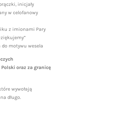
brączki, inicjały
any w celofanowy
ciku z imionami Pary
Dziękujemy”
a do motywu wesela
oczych
 Polski oraz za granicę
które wywołają
na długo.