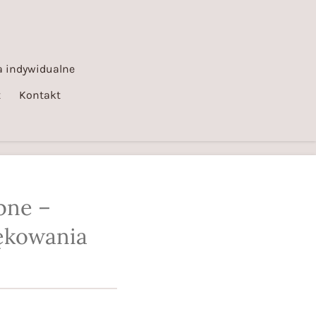
 indywidualne
t
Kontakt
ubne –
iękowania