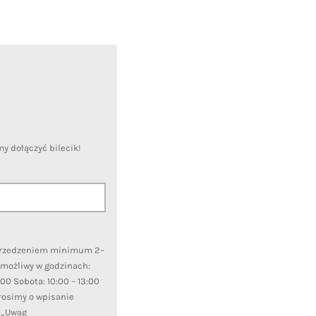
 dołączyć bilecik!
przedzeniem minimum 2–
 możliwy w godzinach:
7:00 Sobota: 10:00 – 13:00
Prosimy o wpisanie
u „Uwag