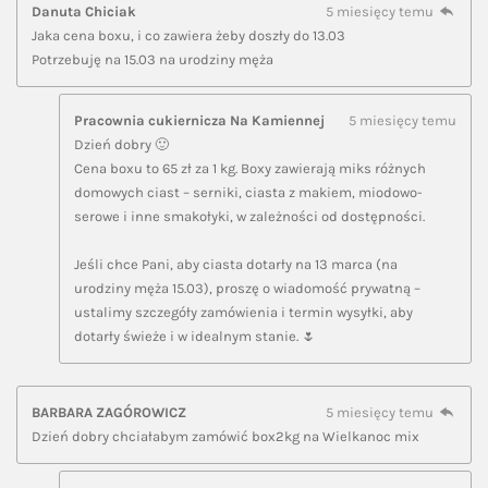
Danuta Chiciak
5 miesięcy temu
Jaka cena boxu, i co zawiera żeby doszły do 13.03
Potrzebuję na 15.03 na urodziny męża
Pracownia cukiernicza Na Kamiennej
5 miesięcy temu
Dzień dobry 🙂
Cena boxu to 65 zł za 1 kg. Boxy zawierają miks różnych
domowych ciast – serniki, ciasta z makiem, miodowo-
serowe i inne smakołyki, w zależności od dostępności.
Jeśli chce Pani, aby ciasta dotarły na 13 marca (na
urodziny męża 15.03), proszę o wiadomość prywatną –
ustalimy szczegóły zamówienia i termin wysyłki, aby
dotarły świeże i w idealnym stanie. 🌷
BARBARA ZAGÓROWICZ
5 miesięcy temu
Dzień dobry chciałabym zamówić box2kg na Wielkanoc mix