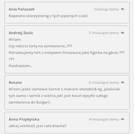
Ania Paluszek
miesiąc temu
Napewno skorzystamg z tych pysznych ciast.
Andrzej Szulc
2 miesiące temu
Witam.
Czy robicie torty na zamówienie...???
Potrzebujemy tort z motywem Dinozaura jako figorka na górze ???
???
Pozdrawiam...
Renata
2 miesiące temu
Witam jeżeli zamowie Sernik z makiem okolob0.8 kg ,,pleśniak
tyle samo i sernik z wiśnia jaki jest koszt wysyłki całego
zamówienia do Bułgarii
Anna Przybylska
4 miesiące temu
Jakiej wielkość jest cała blacha?