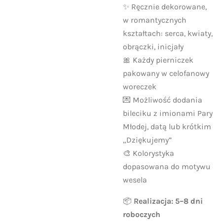
✨ Ręcznie dekorowane,
w romantycznych
kształtach: serca, kwiaty,
obrączki, inicjały
🎀 Każdy pierniczek
pakowany w celofanowy
woreczek
💌 Możliwość dodania
bileciku z imionami Pary
Młodej, datą lub krótkim
„Dziękujemy”
🎨 Kolorystyka
dopasowana do motywu
wesela
📦
Realizacja: 5–8 dni
roboczych