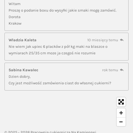
Witam
Proszę o podanie boxu do wysyłki jakie smaki mogę zamówić.
Dorota
Krakow
Wladzia Kaleta
10 miesięcy temu
Nie wiem jak upiec 6 placków z pół kg maki na blaszce o
wymiarach 25/35 cm moze ja czegoś nie rozumie
Sabina Kawalec
rok temu
Dzien dobry,
Czy jest możliwość zamówienia ciast do własnej cukierni?
© 2025 - 2026 Pracownia cukiernicza Na Kamiennej