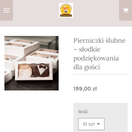
Przejdź
do
głównej
treści
Pierniczki ślubne
– słodkie
podziękowania
dla gości
199,00 zł
Ilość