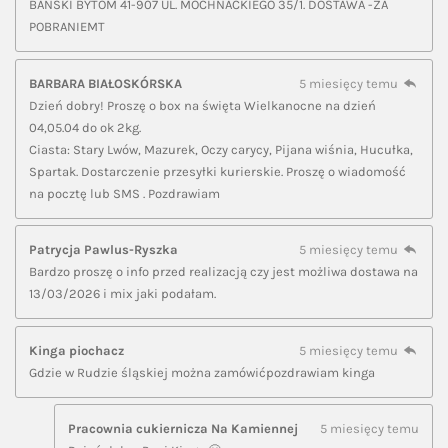
BAŃSKI BYTOM 41-907 UL. MOCHNACKIEGO 35/1. DOSTAWA -ZA
POBRANIEMT
BARBARA BIAŁOSKÓRSKA
5 miesięcy temu
Dzień dobry! Proszę o box na święta Wielkanocne na dzień
04,05.04 do ok 2kg.
Ciasta: Stary Lwów, Mazurek, Oczy carycy, Pijana wiśnia, Hucułka,
Spartak. Dostarczenie przesyłki kurierskie. Proszę o wiadomość
na pocztę lub SMS . Pozdrawiam
Patrycja Pawlus-Ryszka
5 miesięcy temu
Bardzo proszę o info przed realizacją czy jest możliwa dostawa na
13/03/2026 i mix jaki podałam.
Kinga piochacz
5 miesięcy temu
Gdzie w Rudzie śląskiej można zamówićpozdrawiam kinga
Pracownia cukiernicza Na Kamiennej
5 miesięcy temu