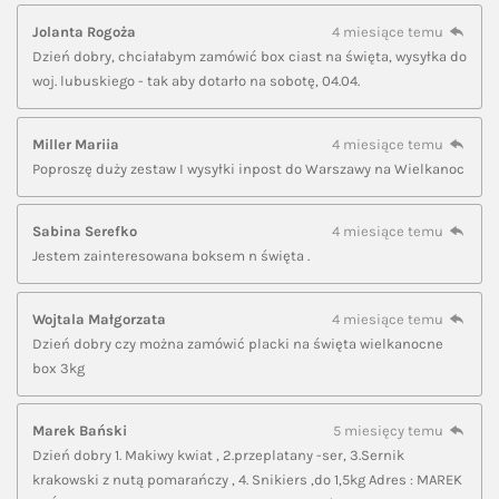
Jolanta Rogoża
4 miesiące temu
Dzień dobry, chciałabym zamówić box ciast na święta, wysyłka do
woj. lubuskiego - tak aby dotarło na sobotę, 04.04.
Miller Mariia
4 miesiące temu
Poproszę duży zestaw I wysyłki inpost do Warszawy na Wielkanoc
Sabina Serefko
4 miesiące temu
Jestem zainteresowana boksem n święta .
Wojtala Małgorzata
4 miesiące temu
Dzień dobry czy można zamówić placki na święta wielkanocne
box 3kg
Marek Bański
5 miesięcy temu
Dzień dobry 1. Makiwy kwiat , 2.przeplatany -ser, 3.Sernik
krakowski z nutą pomarańczy , 4. Snikiers ,do 1,5kg Adres : MAREK