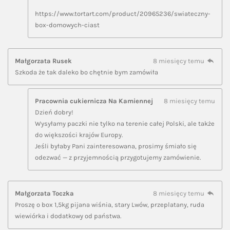
https://www.tortart.com/product/20965236/swiateczny-
box-domowych-ciast
Małgorzata Rusek
8 miesięcy temu
Szkoda że tak daleko bo chętnie bym zamówiła
Pracownia cukiernicza Na Kamiennej
8 miesięcy temu
Dzień dobry!
Wysyłamy paczki nie tylko na terenie całej Polski, ale także
do większości krajów Europy.
Jeśli byłaby Pani zainteresowana, prosimy śmiało się
odezwać — z przyjemnością przygotujemy zamówienie.
Małgorzata Toczka
8 miesięcy temu
Proszę o box 1,5kg pijana wiśnia, stary Lwów, przeplatany, ruda
wiewiórka i dodatkowy od państwa.