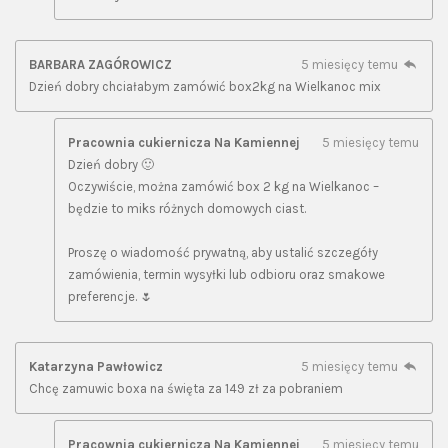
BARBARA ZAGÓROWICZ
5 miesięcy temu
Dzień dobry chciałabym zamówić box2kg na Wielkanoc mix
Pracownia cukiernicza Na Kamiennej
5 miesięcy temu
Dzień dobry 🙂
Oczywiście, można zamówić box 2 kg na Wielkanoc –
będzie to miks różnych domowych ciast.
Proszę o wiadomość prywatną, aby ustalić szczegóły
zamówienia, termin wysyłki lub odbioru oraz smakowe
preferencje. 🌷
Katarzyna Pawłowicz
5 miesięcy temu
Chcę zamuwic boxa na święta za 149 zł za pobraniem
Pracownia cukiernicza Na Kamiennej
5 miesięcy temu