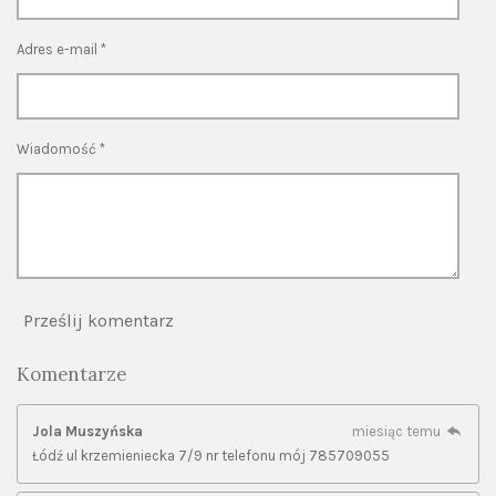
k
a
p
m
Adres e-mail *
Wiadomość *
Prześlij komentarz
Komentarze
Jola Muszyńska
miesiąc temu
Łódź ul krzemieniecka 7/9 nr telefonu mój 785709055