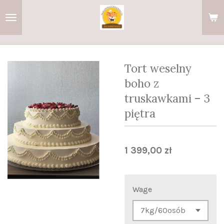
Przejdź
do
głównej
treści
Tort weselny
boho z
truskawkami – 3
piętra
1 399,00 zł
Wage