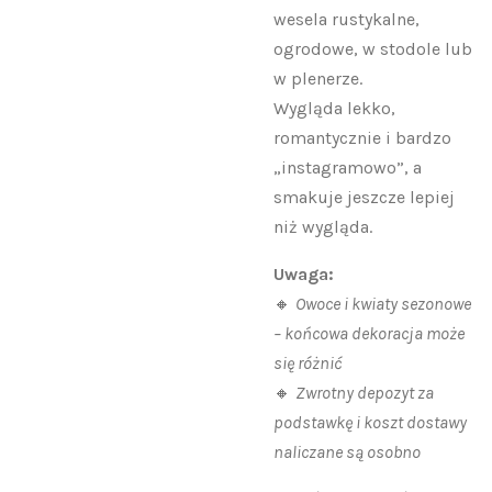
wesela rustykalne,
ogrodowe, w stodole lub
w plenerze.
Wygląda lekko,
romantycznie i bardzo
„instagramowo”, a
smakuje jeszcze lepiej
niż wygląda.
Uwaga:
🔸
Owoce i kwiaty sezonowe
– końcowa dekoracja może
się różnić
🔸
Zwrotny depozyt za
podstawkę i koszt dostawy
naliczane są osobno