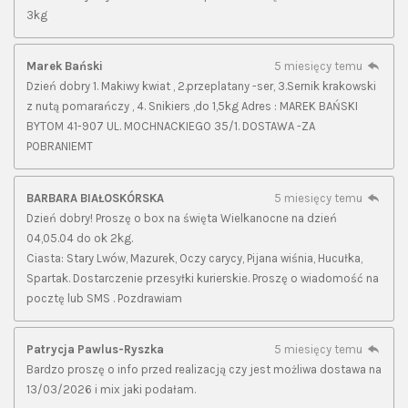
3kg
Marek Bański
5 miesięcy temu
Dzień dobry 1. Makiwy kwiat , 2.przeplatany -ser, 3.Sernik krakowski
z nutą pomarańczy , 4. Snikiers ,do 1,5kg Adres : MAREK BAŃSKI
BYTOM 41-907 UL. MOCHNACKIEGO 35/1. DOSTAWA -ZA
POBRANIEMT
BARBARA BIAŁOSKÓRSKA
5 miesięcy temu
Dzień dobry! Proszę o box na święta Wielkanocne na dzień
04,05.04 do ok 2kg.
Ciasta: Stary Lwów, Mazurek, Oczy carycy, Pijana wiśnia, Hucułka,
Spartak. Dostarczenie przesyłki kurierskie. Proszę o wiadomość na
pocztę lub SMS . Pozdrawiam
Patrycja Pawlus-Ryszka
5 miesięcy temu
Bardzo proszę o info przed realizacją czy jest możliwa dostawa na
13/03/2026 i mix jaki podałam.