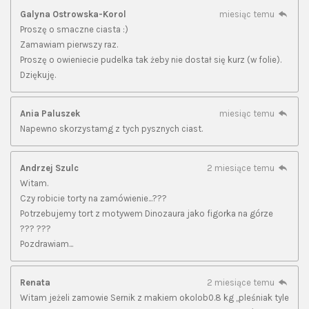
Galyna Ostrowska-Korol
miesiąc temu
Proszę o smaczne ciasta :)
Zamawiam pierwszy raz.
Proszę o owieniecie pudelka tak żeby nie dostał się kurz (w folie).
Dziękuję.
Ania Paluszek
miesiąc temu
Napewno skorzystamg z tych pysznych ciast.
Andrzej Szulc
2 miesiące temu
Witam.
Czy robicie torty na zamówienie...???
Potrzebujemy tort z motywem Dinozaura jako figorka na górze
??? ???
Pozdrawiam...
Renata
2 miesiące temu
Witam jeżeli zamowie Sernik z makiem okolob0.8 kg ,,pleśniak tyle