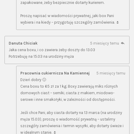
zapakowane, żeby bezpiecznie dotarły kurierem.
Proszę napisać w wiadomości prywatnej, jaki box Pani
wybiera i na kiedy – przygotuję szczegóły zamówienia. 🌷
Danuta Chiciak
5 miesięcy temu
Jaka cena boxu, i co zawiera żeby doszły do 13.03
Potrzebuję na 15.03 na urodziny męża
Pracownia cukiernicza Na Kamiennej
5 miesięcy temu
Dzień dobry 🙂
Cena boxu to 65 zł za 1 kg. Boxy zawierają miks różnych
domowych ciast – serniki, ciasta z makiem, miodowo-
serowe i inne smakołyki, w zależności od dostępności.
Jeśli chce Pani, aby ciasta dotarły na 13 marca (na urodziny
męża 15.03), proszę o wiadomość prywatną – ustalimy
szczegóły zamówienia i termin wysyłki, aby dotarły świeże i
w idealnym stanie. 🌷