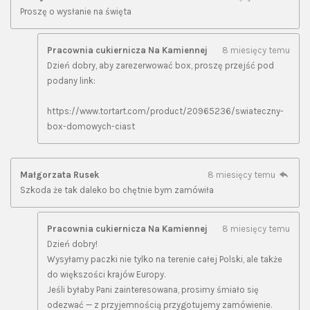
Proszę o wysłanie na święta
Pracownia cukiernicza Na Kamiennej
8 miesięcy temu
Dzień dobry, aby zarezerwować box, proszę przejść pod
podany link:
https://www.tortart.com/product/20965236/swiateczny-
box-domowych-ciast
Małgorzata Rusek
8 miesięcy temu
Szkoda że tak daleko bo chętnie bym zamówiła
Pracownia cukiernicza Na Kamiennej
8 miesięcy temu
Dzień dobry!
Wysyłamy paczki nie tylko na terenie całej Polski, ale także
do większości krajów Europy.
Jeśli byłaby Pani zainteresowana, prosimy śmiało się
odezwać — z przyjemnością przygotujemy zamówienie.