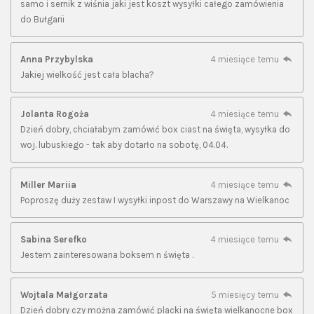
samo i sernik z wiśnia jaki jest koszt wysyłki całego zamówienia
do Bułgarii
Anna Przybylska
4 miesiące temu
Jakiej wielkość jest cała blacha?
Jolanta Rogoża
4 miesiące temu
Dzień dobry, chciałabym zamówić box ciast na święta, wysyłka do
woj. lubuskiego - tak aby dotarło na sobotę, 04.04.
Miller Mariia
4 miesiące temu
Poproszę duży zestaw I wysyłki inpost do Warszawy na Wielkanoc
Sabina Serefko
4 miesiące temu
Jestem zainteresowana boksem n święta .
Wojtala Małgorzata
5 miesięcy temu
Dzień dobry czy można zamówić placki na święta wielkanocne box