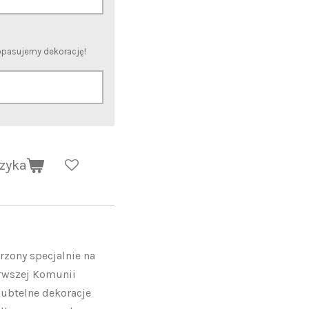
dopasujemy dekorację!
zyka
rzony specjalnie na
rwszej Komunii
subtelne dekoracje