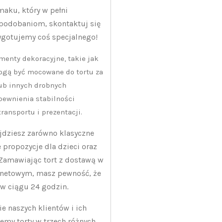
smaku, który w pełni
odobaniom, skontaktuj się
zygotujemy coś specjalnego!
menty dekoracyjne, takie jak
mogą być mocowane do tortu za
ub innych drobnych
pewnienia stabilności
ransportu i prezentacji.
ajdziesz zarówno klasyczne
ne propozycje dla dzieci oraz
 Zamawiając tort z dostawą w
rnetowym, masz pewność, że
 w ciągu 24 godzin.
 naszych klientów i ich
jemy torty w trzech różnych