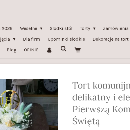
 2026
Weselne
Słodki stół
Torty
Zamówienia 
yjęcia
Dla firm
Upominki słodkie
Dekoracje na tort
Blog
OPINIE
Tort komunij
delikatny i el
Pierwszą Kom
Świętą