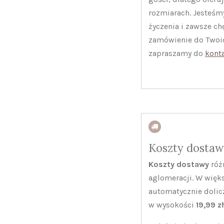
rozmiarach. Jesteśm
życzenia i zawsze c
zamówienie do Twoic
zapraszamy do
kont
Koszty dosta
Koszty dostawy
różn
aglomeracji. W więk
automatycznie dolicz
w wysokości
19,99 z