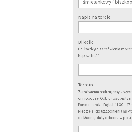
Napis na torcie
Bilecik
Do każdego zamówienia możemy
Napisz treść
Termin
Zamówienia realizujemy z wy
dni robocze. Odbiór osobisty 
Poniedziałek – Piątek: 11:00 – 1
Niedziela: do uzgodnienia 📅 P
dokładnej daty odbioru w polu