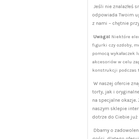
Jeśli nie znalazłeś 
odpowiada Twoim up
z nami – chętnie pr
Uwaga!
Niektóre ele
figurki czy ozdoby, 
pomocą wykałaczek l
akcesoriów w celu za
konstrukcji podczas t
W naszej ofercie zn
torty, jak i oryginal
na specjalne okazje.
naszym sklepie inte
dotrze do Ciebie już
Dbamy o zadowolenie
gości, dlatego oferu