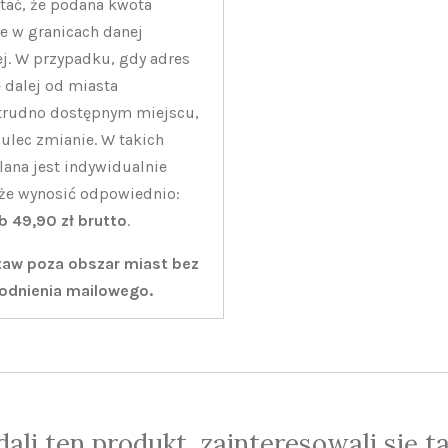
tać, że podana kwota
e w granicach danej
ej. W przypadku, gdy adres
 dalej od miasta
trudno dostępnym miejscu,
ulec zmianie. W takich
lana jest indywidualnie
oże wynosić odpowiednio:
ub 49,90 zł brutto
.
staw poza obszar miast bez
odnienia mailowego.
ądali ten produkt, zainteresowali się t