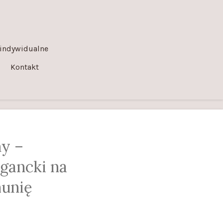
indywidualne
Kontakt
ny –
egancki na
unię