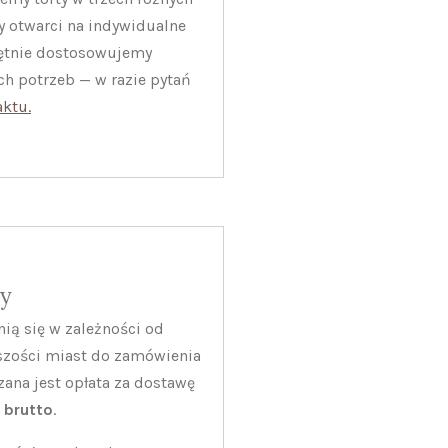
y otwarci na indywidualne
hętnie dostosowujemy
h potrzeb — w razie pytań
aktu.
wy
ią się w zależności od
szości miast do zamówienia
ana jest opłata za dostawę
ł brutto
.