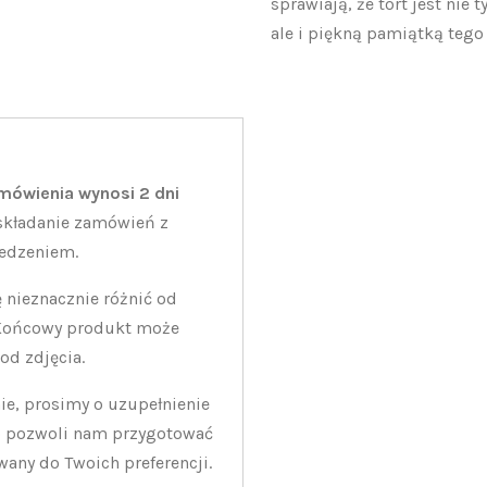
sprawiają, że tort jest nie
ale i piękną pamiątką tego
amówienia wynosi 2 dni
składanie zamówień z
edzeniem.
 nieznacznie różnić od
 Końcowy produkt może
 od zdjęcia.
e, prosimy o uzupełnienie
o pozwoli nam przygotować
wany do Twoich preferencji.