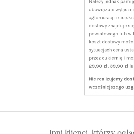
Należy jednak pamię
obowiązuje wyłączni
aglomeracji miejski
dostawy znajduje się
powiatowego lub w 
koszt dostawy może 
sytuacjach cena usta
przez cukiernię i m
29,90 zł, 39,90 zł l
Nie realizujemy do
wcześniejszego uzg
Inni klienci, którzy ogl