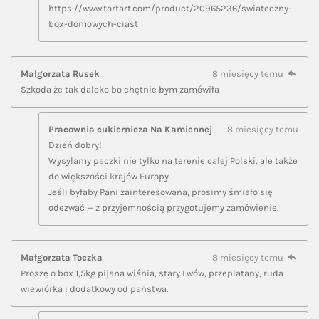
https://www.tortart.com/product/20965236/swiateczny-
box-domowych-ciast
Małgorzata Rusek
8 miesięcy temu
Szkoda że tak daleko bo chętnie bym zamówiła
Pracownia cukiernicza Na Kamiennej
8 miesięcy temu
Dzień dobry!
Wysyłamy paczki nie tylko na terenie całej Polski, ale także
do większości krajów Europy.
Jeśli byłaby Pani zainteresowana, prosimy śmiało się
odezwać — z przyjemnością przygotujemy zamówienie.
Małgorzata Toczka
8 miesięcy temu
Proszę o box 1,5kg pijana wiśnia, stary Lwów, przeplatany, ruda
wiewiórka i dodatkowy od państwa.