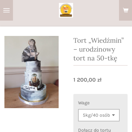
Przejdź
do
głównej
treści
Tort „Wiedźmin”
– urodzinowy
tort na 50-tkę
1 200,00 zł
Wage
Dołącz do tortu