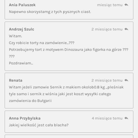
Ania Paluszek
miesiąc temu
Napewno skorzystamg z tych pysznych ciast.
Andrzej Szulc
2 miesiące temu
Witam.
Czy robicie torty na zamówienie...???
Potrzebujemy tort z motywem Dinozaura jako figorka na górze ???
???
Pozdrawiam...
Renata
2 miesiące temu
Witam jeżeli zamowie Sernik z makiem okolob0.8 kg ,,pleśniak
tyle samo i sernik z wiśnia jaki jest koszt wysyłki całego
zamówienia do Bułgarii
Anna Przybylska
4 miesiące temu
Jakiej wielkość jest cała blacha?