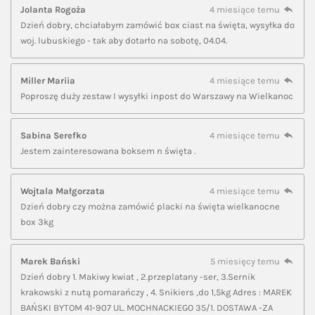
Jolanta Rogoża
4 miesiące temu
Dzień dobry, chciałabym zamówić box ciast na święta, wysyłka do
woj. lubuskiego - tak aby dotarło na sobotę, 04.04.
Miller Mariia
4 miesiące temu
Poproszę duży zestaw I wysyłki inpost do Warszawy na Wielkanoc
Sabina Serefko
4 miesiące temu
Jestem zainteresowana boksem n święta .
Wojtala Małgorzata
4 miesiące temu
Dzień dobry czy można zamówić placki na święta wielkanocne
box 3kg
Marek Bański
5 miesięcy temu
Dzień dobry 1. Makiwy kwiat , 2.przeplatany -ser, 3.Sernik
krakowski z nutą pomarańczy , 4. Snikiers ,do 1,5kg Adres : MAREK
BAŃSKI BYTOM 41-907 UL. MOCHNACKIEGO 35/1. DOSTAWA -ZA