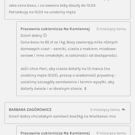
Jaka cena boxu, i co zawiera żeby doszły do 13.03
Potrzebuję na 15.03 na urodziny męża
Pracownia cukiernicza Na Kamiennej
5 miesięcy temu
Dzień dobry 🙂
Cena boxu to 65 zł za 1 kg. Boxy zawierają miks różnych
domowych ciast – serniki, ciasta z makiem, miodowo-
serowe i inne smakołyki, w zależności od dostępności.
Jeśli chce Pani, aby ciasta dotarły na 13 marca (na
urodziny męża 15.03), proszę o wiadomość prywatną –
ustalimy szczegóły zamówienia i termin wysyłki, aby
dotarły świeże i w idealnym stanie. 🌷
BARBARA ZAGÓROWICZ
5 miesięcy temu
Dzień dobry chciałabym zamówić box2kg na Wielkanoc mix
Pracownia cukiernicza Na Kamiennej
5 miesięcy temu