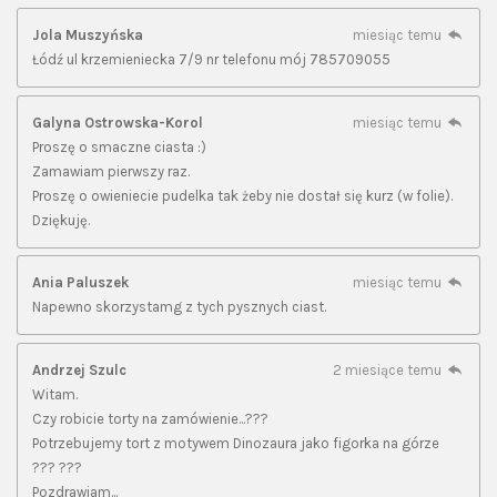
Jola Muszyńska
miesiąc temu
Łódź ul krzemieniecka 7/9 nr telefonu mój 785709055
Galyna Ostrowska-Korol
miesiąc temu
Proszę o smaczne ciasta :)
Zamawiam pierwszy raz.
Proszę o owieniecie pudelka tak żeby nie dostał się kurz (w folie).
Dziękuję.
Ania Paluszek
miesiąc temu
Napewno skorzystamg z tych pysznych ciast.
Andrzej Szulc
2 miesiące temu
Witam.
Czy robicie torty na zamówienie...???
Potrzebujemy tort z motywem Dinozaura jako figorka na górze
??? ???
Pozdrawiam...