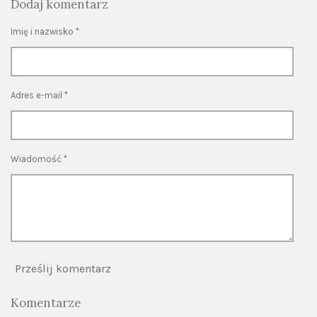
Dodaj komentarz
c
s
K
a
e
t
T
t
b
a
o
s
Imię i nazwisko *
o
g
k
A
o
r
p
k
a
p
m
Adres e-mail *
Wiadomość *
Prześlij komentarz
Komentarze