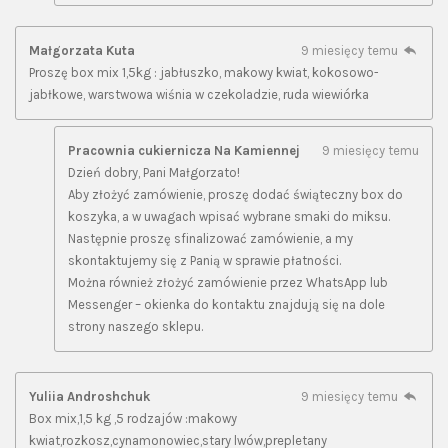
Małgorzata Kuta
9 miesięcy temu
Proszę box mix 1,5kg : jabłuszko, makowy kwiat, kokosowo-
jabłkowe, warstwowa wiśnia w czekoladzie, ruda wiewiórka
Pracownia cukiernicza Na Kamiennej
9 miesięcy temu
Dzień dobry, Pani Małgorzato!
Aby złożyć zamówienie, proszę dodać świąteczny box do
koszyka, a w uwagach wpisać wybrane smaki do miksu.
Następnie proszę sfinalizować zamówienie, a my
skontaktujemy się z Panią w sprawie płatności.
Można również złożyć zamówienie przez WhatsApp lub
Messenger – okienka do kontaktu znajdują się na dole
strony naszego sklepu.
Yuliia Androshchuk
9 miesięcy temu
Box mix,1,5 kg ,5 rodzajów :makowy
kwiat,rozkosz,cynamonowiec,stary lwów,prepletany