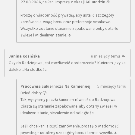
27.03.2026, na Pani imprezę z okazji 60. urodzin 🎉
Proszę o wiadomość prywatną, aby ustalić szczegóły
zamówienia, wagę boxu oraz preferencje smakowe.
Wszystko zostanie starannie zapakowane, żeby dotarło
świeże i w idealnym stanie. 🌷
Janina Kozińska
6 miesięcy temu
Czy do Radziejowa jest możliwość dostarczenia? Kurierem ,czy za
daleko ... Na słodkości
Pracownia cukiernicza Na Kamiennej
5 miesięcy temu
Dzień dobry 🙂
Tak, wysyłamy paczki kurierem również do Radziejowa.
Ciasta są starannie zapakowane, aby dotarły świeże i w
idealnym stanie, niezależnie od odległości.
Jeśli chce Pani złożyć zamówienie, proszę o wiadomość
prywatną – ustalimy szczegóły boxu i termin wysyłki. 🌷