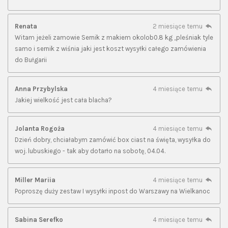
Renata
2 miesiące temu
Witam jeżeli zamowie Sernik z makiem okolob0.8 kg ,,pleśniak tyle
samo i sernik z wiśnia jaki jest koszt wysyłki całego zamówienia
do Bułgarii
Anna Przybylska
4 miesiące temu
Jakiej wielkość jest cała blacha?
Jolanta Rogoża
4 miesiące temu
Dzień dobry, chciałabym zamówić box ciast na święta, wysyłka do
woj. lubuskiego - tak aby dotarło na sobotę, 04.04.
Miller Mariia
4 miesiące temu
Poproszę duży zestaw I wysyłki inpost do Warszawy na Wielkanoc
Sabina Serefko
4 miesiące temu