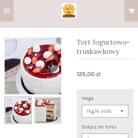
Przejdź
do
głównej
treści
Tort Jogurtowo-
truskawkowy
125,00 zł
Wage
Dołącz do tortu