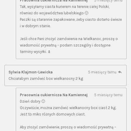
Pracownia cukiernicza Na Kamiennej
5 miesięcy temu
Tak, wysyłamy ciasta kurierem na terenie całej Polski,
również do województwa lubelskiego 🙂
Paczki są starannie zapakowane, żeby ciasto dotarło świeże
i w dobrym stanie.
Jeśli chce Pani złożyć zamówienie na Wielkanoc, proszę o
wiadomość prywatną – podam szczegóły i dostępne
terminy wysyłki. 🌷
Sylwia Klajmon-Lewicka
5 miesięcy temu
Chciałabym zamówić box wielkanocny 2 kg
Pracownia cukiernicza Na Kamiennej
5 miesięcy temu
Dzień dobry 🙂
Oczywiście, można zamówić wielkanocny box ciast 2 kg.
Jest to miks różnych domowych ciast.
Aby złożyć zamówienie, proszę o wiadomość prywatną –