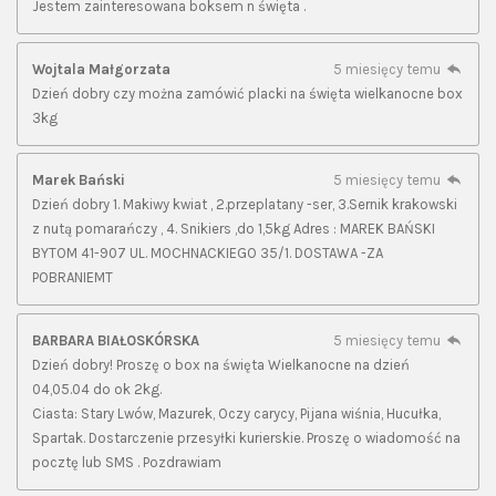
Jestem zainteresowana boksem n święta .
Wojtala Małgorzata
5 miesięcy temu
Dzień dobry czy można zamówić placki na święta wielkanocne box
3kg
Marek Bański
5 miesięcy temu
Dzień dobry 1. Makiwy kwiat , 2.przeplatany -ser, 3.Sernik krakowski
z nutą pomarańczy , 4. Snikiers ,do 1,5kg Adres : MAREK BAŃSKI
BYTOM 41-907 UL. MOCHNACKIEGO 35/1. DOSTAWA -ZA
POBRANIEMT
BARBARA BIAŁOSKÓRSKA
5 miesięcy temu
Dzień dobry! Proszę o box na święta Wielkanocne na dzień
04,05.04 do ok 2kg.
Ciasta: Stary Lwów, Mazurek, Oczy carycy, Pijana wiśnia, Hucułka,
Spartak. Dostarczenie przesyłki kurierskie. Proszę o wiadomość na
pocztę lub SMS . Pozdrawiam