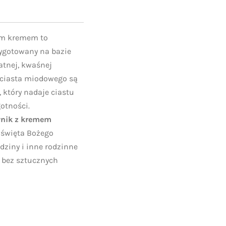
m kremem to
zygotowany na bazie
atnej, kwaśnej
 ciasta miodowego są
 który nadaje ciastu
gotności.
wnik z kremem
 święta Bożego
dziny i inne rodzinne
 bez sztucznych