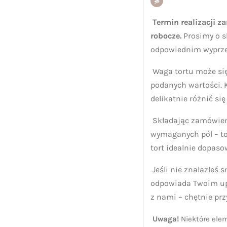
Termin realizacji z
robocze.
Prosimy o s
odpowiednim wyprz
Waga tortu może się
podanych wartości.
delikatnie różnić się
Składając zamówieni
wymaganych pól – t
tort idealnie dopaso
Jeśli nie znalazłeś 
odpowiada Twoim up
z nami – chętnie pr
Uwaga!
Niektóre elem