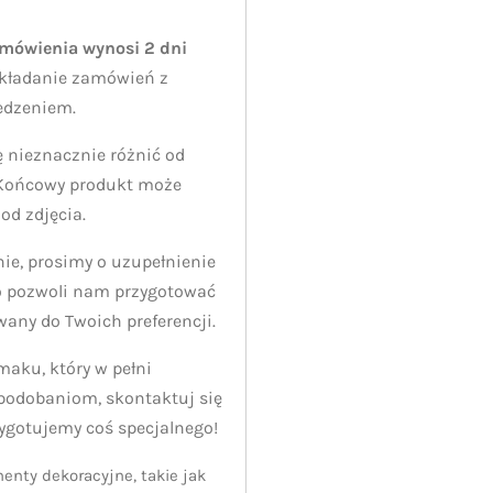
amówienia wynosi 2 dni
kładanie zamówień z
edzeniem.
 nieznacznie różnić od
 Końcowy produkt może
 od zdjęcia.
e, prosimy o uzupełnienie
o pozwoli nam przygotować
wany do Twoich preferencji.
smaku, który w pełni
odobaniom, skontaktuj się
zygotujemy coś specjalnego!
enty dekoracyjne, takie jak