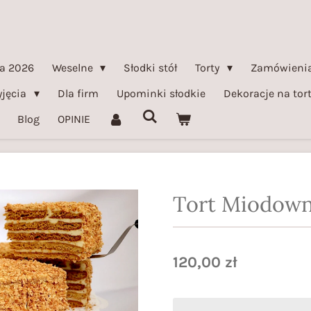
a 2026
Weselne
Słodki stół
Torty
Zamówienia
yjęcia
Dla firm
Upominki słodkie
Dekoracje na tor
Blog
OPINIE
Tort Miodown
120,00 zł