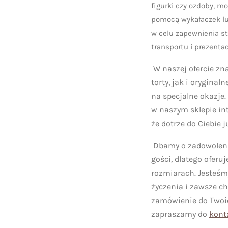
figurki czy ozdoby, m
pomocą wykałaczek lu
w celu zapewnienia st
transportu i prezentac
W naszej ofercie zn
torty, jak i oryginal
na specjalne okazje
w naszym sklepie i
że dotrze do Ciebie 
Dbamy o zadowolenie
gości, dlatego oferu
rozmiarach. Jesteśm
życzenia i zawsze c
zamówienie do Twoic
zapraszamy do
kont