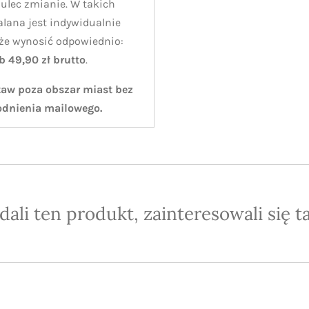
ulec zmianie. W takich
alana jest indywidualnie
oże wynosić odpowiednio:
ub 49,90 zł brutto
.
taw poza obszar miast bez
odnienia mailowego.
ądali ten produkt, zainteresowali się t