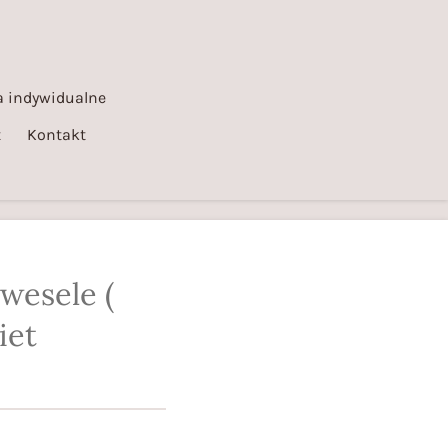
 indywidualne
t
Kontakt
 wesele (
iet