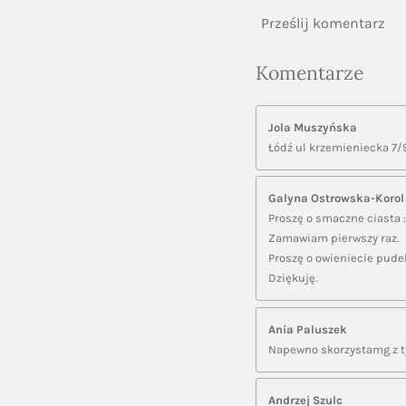
Prześlij komentarz
Komentarze
Jola Muszyńska
Łódź ul krzemieniecka 7/
Galyna Ostrowska-Korol
Proszę o smaczne ciasta :
Zamawiam pierwszy raz.
Proszę o owieniecie pudelk
Dziękuję.
Ania Paluszek
Napewno skorzystamg z ty
Andrzej Szulc