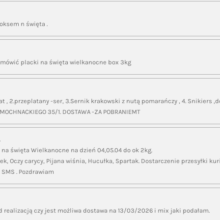
oksem n święta .
amówić placki na święta wielkanocne box 3kg
t , 2.przeplatany -ser, 3.Sernik krakowski z nutą pomarańczy , 4. Snikiers ,
. MOCHNACKIEGO 35/1. DOSTAWA -ZA POBRANIEMT
A
 na święta Wielkanocne na dzień 04,05.04 do ok 2kg.
ek, Oczy carycy, Pijana wiśnia, Hucułka, Spartak. Dostarczenie przesyłki kuri
 SMS . Pozdrawiam
d realizacją czy jest możliwa dostawa na 13/03/2026 i mix jaki podałam.