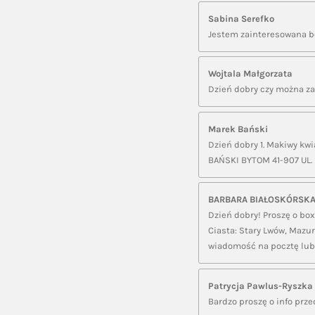
Sabina Serefko
Jestem zainteresowana b
Wojtala Małgorzata
Dzień dobry czy można z
Marek Bański
Dzień dobry 1. Makiwy kwia
BAŃSKI BYTOM 41-907 UL
BARBARA BIAŁOSKÓRSK
Dzień dobry! Proszę o box
Ciasta: Stary Lwów, Mazur
wiadomość na pocztę lub
Patrycja Pawlus-Ryszka
Bardzo proszę o info prze