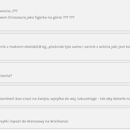
ienie...???
wem Dinozaura jako figorka na górze ??? ???
ik z makiem okolob0.8 kg ,,pleśniak tyle samo i sernik z wiśnia jaki jest ko
 blacha?
amówić box ciast na święta, wysyłka do woj. lubuskiego - tak aby dotarło na
ysyłki inpost do Warszawy na Wielkanoc