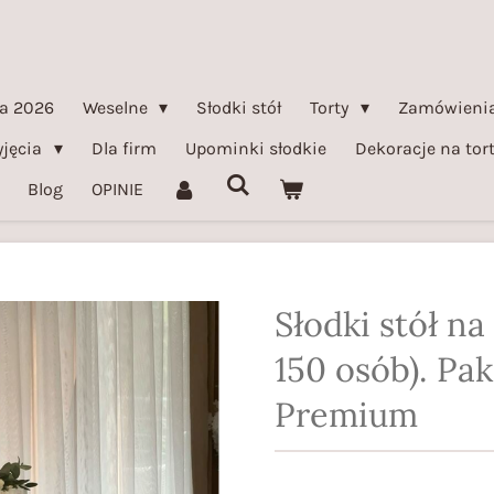
a 2026
Weselne
Słodki stół
Torty
Zamówienia
yjęcia
Dla firm
Upominki słodkie
Dekoracje na tor
Blog
OPINIE
Słodki stół na
150 osób). Pak
Premium