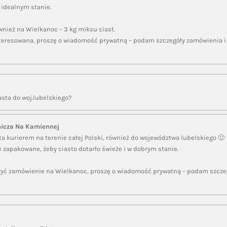
 idealnym stanie.
nież na Wielkanoc – 3 kg miksu ciast.
interesowana, proszę o wiadomość prywatną – podam szczegóły zamówienia 
asta do woj.lubelskiego?
nicza Na Kamiennej
ta kurierem na terenie całej Polski, również do województwa lubelskiego 🙂
e zapakowane, żeby ciasto dotarło świeże i w dobrym stanie.
ożyć zamówienie na Wielkanoc, proszę o wiadomość prywatną – podam szcze