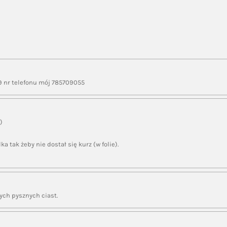
9 nr telefonu mój 785709055
)
a tak żeby nie dostał się kurz (w folie).
ch pysznych ciast.