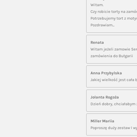
Witam.
Czy robicie torty na zamów
Potrzebujemy tort z moty
Pozdrawiam...
Renata
Witam jeżeli zamowie Sern
zamówienia do Bułgarii
Anna Przybylska
Jakiej wielkość jest cała
Jolanta Rogoża
Dzień dobry, chciałabym z
Miller Mariia
Poproszę duży zestaw I w