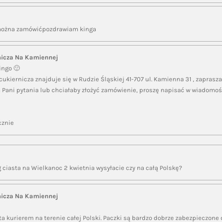
 można zamówićpozdrawiam kinga
nicza Na Kamiennej
ingo 🙂
ukiernicza znajduje się w Rudzie Śląskiej 41-707 ul. Kamienna 31 , zapras
 Pani pytania lub chciałaby złożyć zamówienie, proszę napisać w wiadomoś
cznie
ciasta na Wielkanoc 2 kwietnia wysyłacie czy na całą Polskę?
nicza Na Kamiennej
ta kurierem na terenie całej Polski. Paczki są bardzo dobrze zabezpieczone 