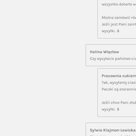
wszystko dotarło w
Można zamówić rów
Jeśli jest Pani za
wysyłki. 🌷
Halina Więcław
Czy wysyłacie państwo ci
Pracownia cukier
Tak, wysyłamy cias
Paczki są staranni
Jeśli chce Pani zł
wysyłki. 🌷
Sylwia Klajmon-Lewicka